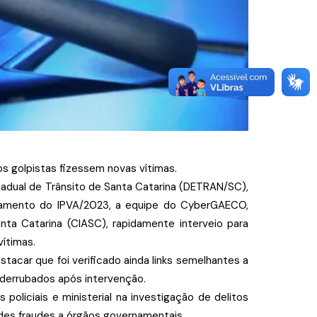
os golpistas fizessem novas vítimas.
tadual de Trânsito de Santa Catarina (DETRAN/SC),
agamento do IPVA/2023, a equipe do CyberGAECO,
a Catarina (CIASC), rapidamente interveio para
vítimas.
tacar que foi verificado ainda links semelhantes a
derrubados após intervenção.
liciais e ministerial na investigação de delitos
andes fraudes a órgãos governamentais.