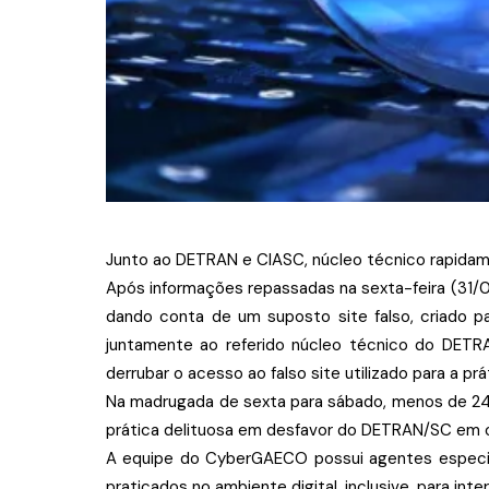
Junto ao DETRAN e CIASC, núcleo técnico rapidamen
Após informações repassadas na sexta-feira (31/0
dando conta de um suposto site falso, criado 
juntamente ao referido núcleo técnico do DETR
derrubar o acesso ao falso site utilizado para a pr
Na madrugada de sexta para sábado, menos de 24h a
prática delituosa em desfavor do DETRAN/SC em o
A equipe do CyberGAECO possui agentes especiali
praticados no ambiente digital, inclusive, para in