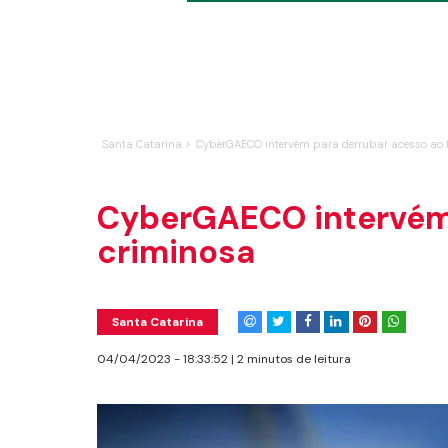
Santa Catarina >
CyberGAECO intervém para derrubar acesso ao f
CyberGAECO intervém p
criminosa
Santa Catarina
04/04/2023 - 18:33:52 | 2 minutos de leitura