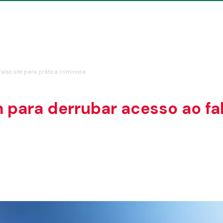
also site para prática criminosa
ara derrubar acesso ao fals