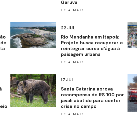
Garuva
LEIA MAIS
22 JUL
ção
Rio Mendanha em Itapoá:
 de
Projeto busca recuperar e
nta
reintegrar curso d'água à
paisagem urbana
LEIA MAIS
17 JUL
á
Santa Catarina aprova
recompensa de R$ 100 por
javali abatido para conter
eio
crise no campo
LEIA MAIS