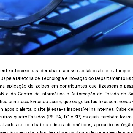
te interveio para derrubar o acesso ao falso site e evitar que 
3) pela Diretoria de Tecnologia e Inovação do Departamento Es
para aplicação de golpes em contribuintes que fizessem o p
AN e do Centro de Informática e Automação do Estado de Sant
ática criminosa. Evitando assim, que os golpistas fizessem novas 
pós o alerta, o site já estava inacessível na internet. Cabe des
utros quatro Estados (RS, PA, TO e SP) os quais também foram 
zados no combate a crimes cibernéticos, apoiando os órgãos po
tervenção imediata, a fim de mitigar os danos decorrentes de gr