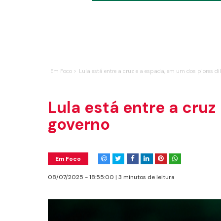
Em Foco >
Lula está entre a cruz e a espada, em um dos piores d
Lula está entre a cru
governo
Em Foco
08/07/2025 - 18:55:00 | 3 minutos de leitura