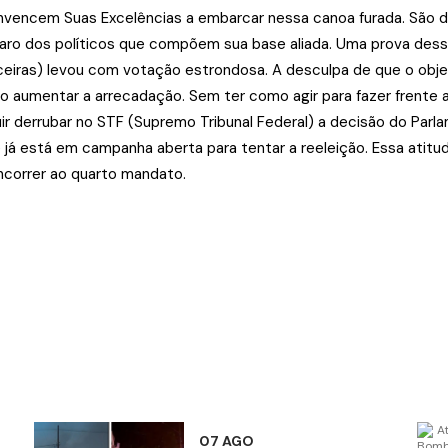
convencem Suas Excelências a embarcar nessa canoa furada. São 
ro dos políticos que compõem sua base aliada. Uma prova desse
iras) levou com votação estrondosa. A desculpa de que o objet
 aumentar a arrecadação. Sem ter como agir para fazer frente ao
guir derrubar no STF (Supremo Tribunal Federal) a decisão do Par
á está em campanha aberta para tentar a reeleição. Essa atitude
ncorrer ao quarto mandato.
07 AGO