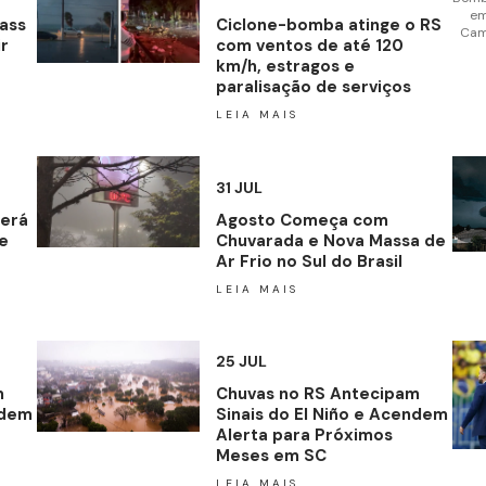
ass
Ciclone-bomba atinge o RS
r
com ventos de até 120
km/h, estragos e
paralisação de serviços
LEIA MAIS
31 JUL
rerá
Agosto Começa com
e
Chuvarada e Nova Massa de
Ar Frio no Sul do Brasil
LEIA MAIS
25 JUL
m
Chuvas no RS Antecipam
ndem
Sinais do El Niño e Acendem
Alerta para Próximos
Meses em SC
LEIA MAIS