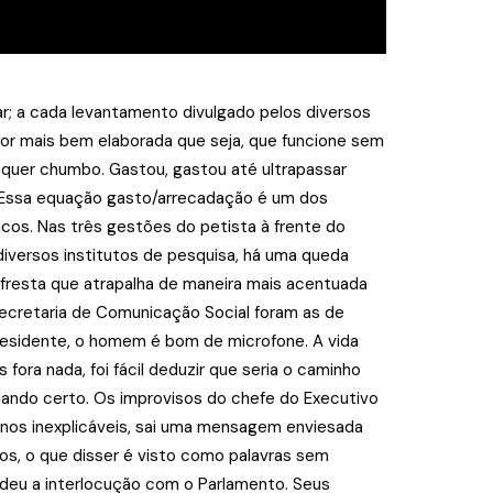
lar; a cada levantamento divulgado pelos diversos
 por mais bem elaborada que seja, que funcione sem
 quer chumbo. Gastou, gastou até ultrapassar
a. Essa equação gasto/arrecadação é um dos
icos. Nas três gestões do petista à frente do
 diversos institutos de pesquisa, há uma queda
 fresta que atrapalha de maneira mais acentuada
Secretaria de Comunicação Social foram as de
presidente, o homem é bom de microfone. A vida
fora nada, foi fácil deduzir que seria o caminho
 dando certo. Os improvisos do chefe do Executivo
nos inexplicáveis, sai uma mensagem enviesada
hos, o que disser é visto como palavras sem
erdeu a interlocução com o Parlamento. Seus