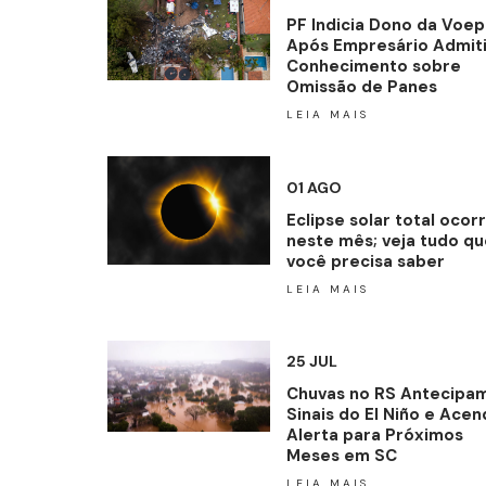
PF Indicia Dono da Voep
Após Empresário Admiti
Conhecimento sobre
Omissão de Panes
LEIA MAIS
01 AGO
Eclipse solar total ocor
neste mês; veja tudo qu
você precisa saber
LEIA MAIS
25 JUL
Chuvas no RS Antecipa
Sinais do El Niño e Ace
Alerta para Próximos
Meses em SC
LEIA MAIS