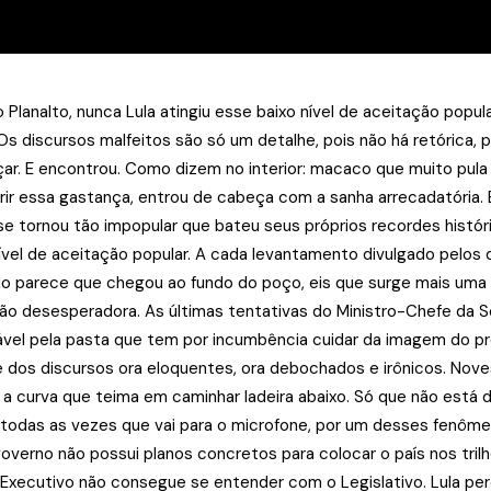
 Planalto, nunca Lula atingiu esse baixo nível de aceitação popu
 Os discursos malfeitos são só um detalhe, pois não há retórica,
ar. E encontrou. Como dizem no interior: macaco que muito pula
obrir essa gastança, entrou de cabeça com a sanha arrecadatóri
se tornou tão impopular que bateu seus próprios recordes histór
 nível de aceitação popular. A cada levantamento divulgado pelos
ndo parece que chegou ao fundo do poço, eis que surge mais uma
ação desesperadora. As últimas tentativas do Ministro-Chefe da 
nsável pela pasta que tem por incumbência cuidar da imagem do 
 dos discursos ora eloquentes, ora debochados e irônicos. Noves 
ma a curva que teima em caminhar ladeira abaixo. Só que não está
todas as vezes que vai para o microfone, por um desses fenôme
governo não possui planos concretos para colocar o país nos tril
o Executivo não consegue se entender com o Legislativo. Lula p