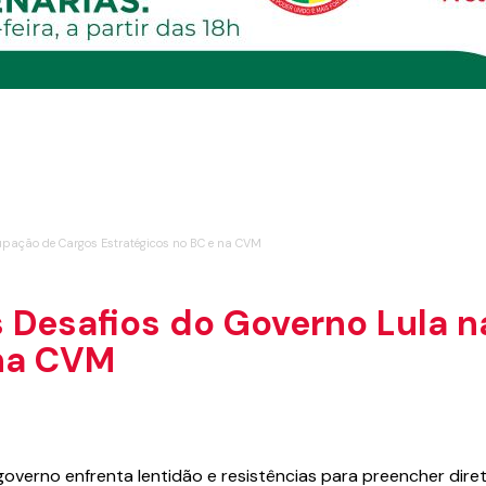
upação de Cargos Estratégicos no BC e na CVM
s Desafios do Governo Lula 
 na CVM
 governo enfrenta lentidão e resistências para preencher dire