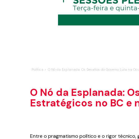
Política >
O Nó da Esplanada: Os Desafios do Governo Lula na Oc
O Nó da Esplanada: O
Estratégicos no BC e
Entre o pragmatismo político e o rigor técnico,