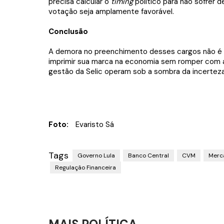
precisa calcular o
timing
político para não sofrer 
votação seja amplamente favorável.
Conclusão
A demora no preenchimento desses cargos não é ap
imprimir sua marca na economia sem romper com as
gestão da Selic operam sob a sombra da incerteza
Foto:
Evaristo Sá
Tags
Governo Lula
Banco Central
CVM
Merc
Regulação Financeira