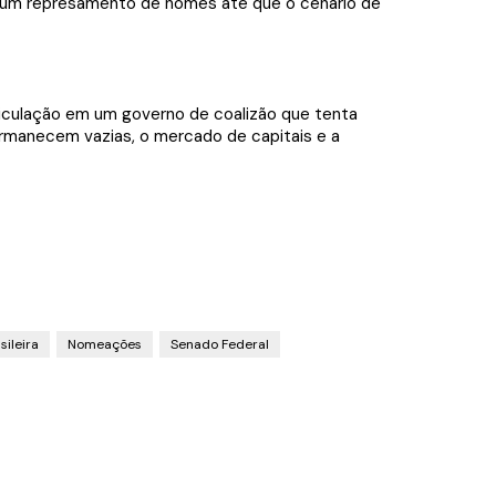
 em um represamento de nomes até que o cenário de
ticulação em um governo de coalizão que tenta
ermanecem vazias, o mercado de capitais e a
ileira
Nomeações
Senado Federal