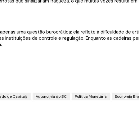
derrotas que sinalizariam fraqueza, o que muitas vezes resulta
enas uma questão burocrática; ela reflete a dificuldade de ar
 instituições de controle e regulação. Enquanto as cadeiras p
.
ado de Capitais
Autonomia do BC
Política Monetária
Economia Bras