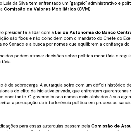
io Lula da Silva tem enfrentado um "gargalo" administrativo e po
 a
Comissão de Valores Mobiliários (CVM)
.
ro presidente a lidar com a
Lei de Autonomia do Banco Centra
uição são fixos e não coincidem com o mandato do Chefe do Exe
a no Senado e a busca por nomes que equilibrem a confiança do
cidos podem atrasar decisões sobre política monetária e regula
tária.
io é de sobrecarga. A autarquia sofre com um déficit histórico 
sionais de elite da iniciativa privada, que enfrentam quarentenas
o constante. O governo busca nomes mais alinhados à sua agen
evitar a percepção de interferência política em processos sanci
 indicações para essas autarquias passam pela
Comissão de Assu