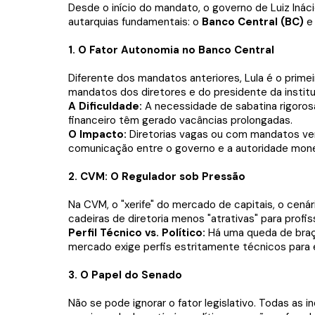
Desde o início do mandato, o governo de Luiz Inác
autarquias fundamentais: o
Banco Central (BC)
e
1. O Fator Autonomia no Banco Central
Diferente dos mandatos anteriores, Lula é o primei
mandatos dos diretores e do presidente da instit
A Dificuldade:
A necessidade de sabatina rigoros
financeiro têm gerado vacâncias prolongadas.
O Impacto:
Diretorias vagas ou com mandatos ven
comunicação entre o governo e a autoridade mone
2. CVM: O Regulador sob Pressão
Na CVM, o "xerife" do mercado de capitais, o cenár
cadeiras de diretoria menos "atrativas" para profis
Perfil Técnico vs. Político:
Há uma queda de braç
mercado exige perfis estritamente técnicos para 
3. O Papel do Senado
Não se pode ignorar o fator legislativo. Todas as