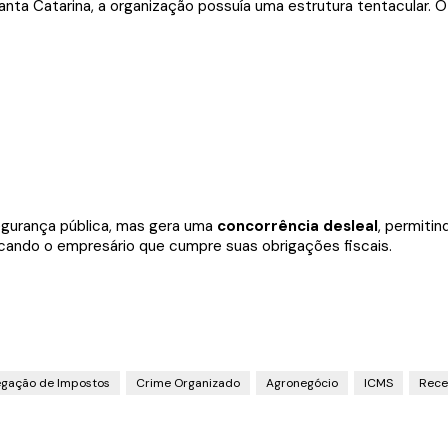
anta Catarina, a organização possuía uma estrutura tentacular. 
egurança pública, mas gera uma
concorrência desleal
, permiti
icando o empresário que cumpre suas obrigações fiscais.
gação de Impostos
Crime Organizado
Agronegócio
ICMS
Rece