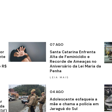
07 AGO
por
Santa Catarina Enfrenta
nte
Alta de Feminicídio e
Recorde de Ameaças no
e R$
Aniversário da Lei Maria da
Penha
LEIA MAIS
04 AGO
Adolescente esfaqueia a
ar
mãe e chama a polícia em
ída
Jaraguá do Sul
(DF)